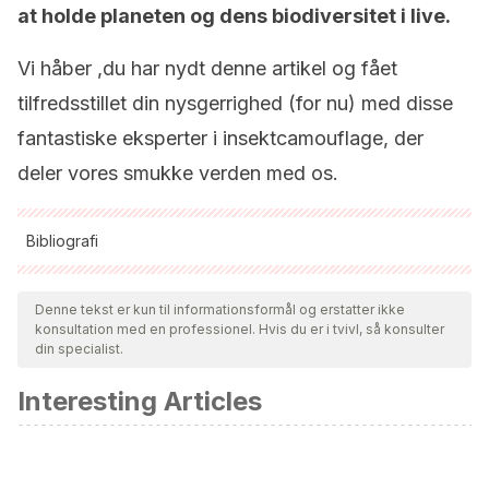
at holde planeten og dens biodiversitet i live.
Vi håber ,du har nydt denne artikel og fået
tilfredsstillet din nysgerrighed (for nu) med disse
fantastiske eksperter i insektcamouflage, der
deler vores smukke verden med os.
Bibliografi
Alle citerede kilder blev grundigt gennemgået af vores team
for at sikre deres kvalitet, pålidelighed, aktualitet og validitet.
Denne tekst er kun til informationsformål og erstatter ikke
konsultation med en professionel. Hvis du er i tvivl, så konsulter
Bibliografien i denne artikel blev betragtet som pålidelig og af
din specialist.
akademisk eller videnskabelig nøjagtighed.
Interesting Articles
Phasmatodea [Internet]. Es.wikipedia.org. [cited 29
February 2020]. Available from:
https://es.wikipedia.org/wiki/Phasmatodea