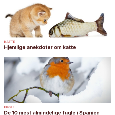
Leptynia hispanica | Animalandia. [Internet].
Animalandia.educa.madrid.org. [cited 29 February 2020].
Available from:
http://animalandia.educa.madrid.org/ficha.php?id=4196
Schwander T, Henry L, Crespi B. Molecular Evidence for
Ancient Asexuality in Timema Stick Insects. Current Biology
KATTE
[Internet]. 2011 [cited 29 February 2020];(13):P1129-1134.
Hjemlige anekdoter om katte
Available from: https://www.cell.com/current-
biology/fulltext/S0960-9822(11)00553-7
Pérez Más E. Insectos. [Barcelona]: Bruguera; 1978.
FUGLE
De 10 mest almindelige fugle i Spanien