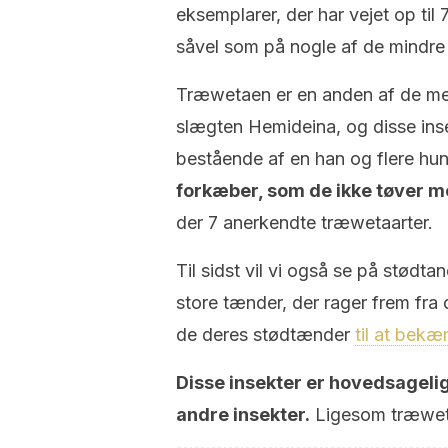
eksemplarer, der har vejet op til
såvel som på nogle af de mindre
Træwetaen er en anden af ​​de me
slægten Hemideina, og disse insek
bestående af en han og flere hu
forkæber, som de ikke tøver med
der 7 anerkendte træwetaarter.
Til sidst vil vi også se på stødt
store tænder, der rager frem fr
de deres stødtænder
til at bek
Disse insekter er hovedsageli
andre insekter.
Ligesom træwetae