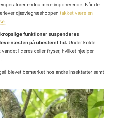
e temperaturer endnu mere imponerende. Når de
verlever djævlegræshoppen
takket være en
se.
le kropslige funktioner suspenderes
rleve næsten på ubestemt tid.
Under kolde
 vandet i deres celler fryser, hvilket hjælper
.
gså blevet bemærket hos andre insektarter samt