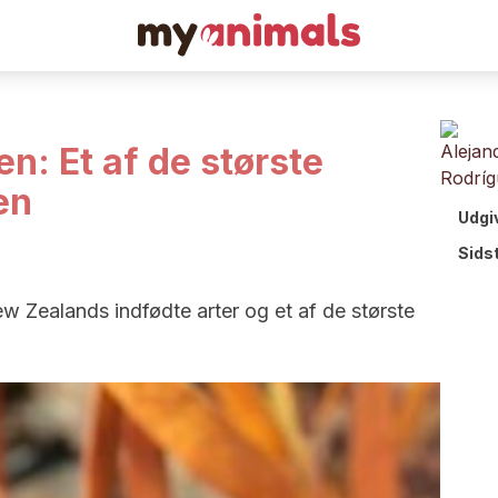
: Et af de største
en
Udgi
Sids
 Zealands indfødte arter og et af de største