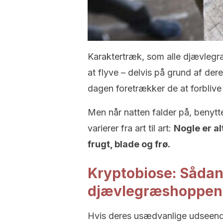
Karaktertræk, som alle djævlegræ
at flyve – delvis på grund af dere
dagen foretrækker de at forblive 
Men når natten falder på, benytt
varierer fra art til art:
Nogle er 
frugt, blade og frø.
Kryptobiose: Sådan
djævlegræshoppen 
Hvis deres usædvanlige udseende