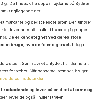
 70 g. De findes ofte oppe i højderne på Sydøen
 omkringliggende øer.
st markante og bedst kendte arter. Den tilhører
ter lever normalt i huller i træer og i grupper
nner.
De er kendetegnet ved deres store
 at bruge, hvis de føler sig truet.
I dag er
ands wetaen. Som navnet antyder, har denne art
a dens forkæber. Når hannerne kæmper, bruger
æmpe deres modstander.
gt kødædende og lever på en diæt af orme og
n lever de også i huller i træer.