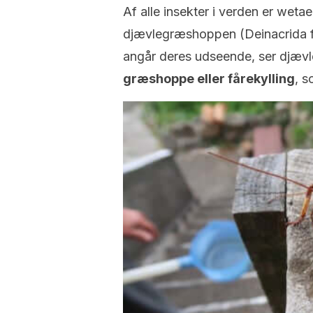
Af alle insekter i verden er wetaen
djævlegræshoppen (Deinacrida fa
angår deres udseende, ser djæ
græshoppe eller fårekylling
, s