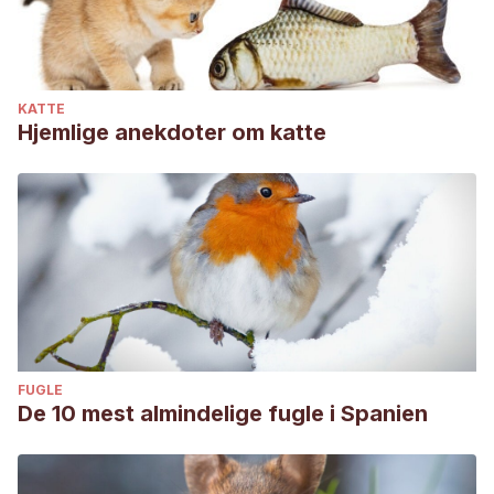
contagious companions. In Proceedings (pp. 23-25).
Austria: International Society for Infectious Diseases.
http://beta.isid.org/events/archives/IMED2007/Downloads/pr
KATTE
Mochizuki, M., Yachi, A., Ohshima, T., Ohuchi, A., &
Hjemlige anekdoter om katte
Ishida, T. (2008).
Etiologic study of upper respiratory
infections of household dogs.
Journal of Veterinary
Medical Science
, 70(6), 563-569.
FUGLE
De 10 mest almindelige fugle i Spanien