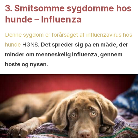
3. Smitsomme sygdomme hos
hunde – Influenza
Denne sygdom er forårsaget af influenzavirus hos
hunde
H3N8.
Det spreder sig på en måde, der
minder om menneskelig influenza, gennem
hoste og nysen.