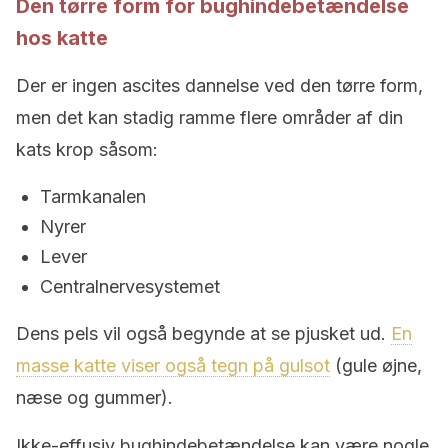
Den tørre form for bughindebetændelse
hos katte
Der er ingen ascites dannelse ved den tørre form,
men det kan stadig ramme flere områder af din
kats krop såsom:
Tarmkanalen
Nyrer
Lever
Centralnervesystemet
Dens pels vil også begynde at se pjusket ud.
En
masse katte viser også tegn på gulsot
(gule øjne,
næse og gummer).
Ikke-effusiv bughindebetændelse kan være nogle