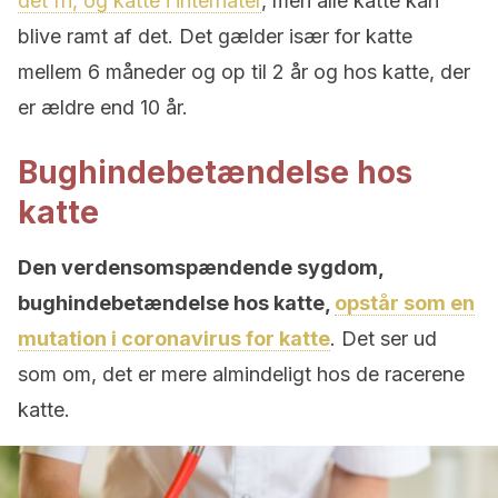
det fri, og katte i internater
, men alle katte kan
blive ramt af det. Det gælder især for katte
mellem 6 måneder og op til 2 år og hos katte, der
er ældre end 10 år.
Bughindebetændelse hos
katte
Den verdensomspændende sygdom,
bughindebetændelse hos katte,
opstår som en
mutation i coronavirus for katte
. Det ser ud
som om, det er mere almindeligt hos de racerene
katte.