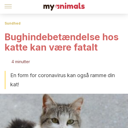
Sundhed
Bughindebetændelse hos
katte kan være fatalt
4 minutter
En form for coronavirus kan også ramme din
kat!