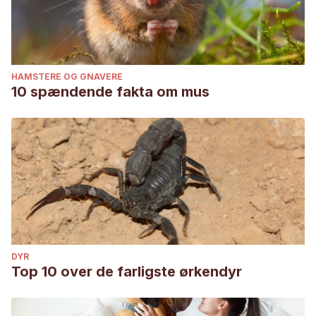
HAMSTERE OG GNAVERE
10 spændende fakta om mus
DYR
Top 10 over de farligste ørkendyr