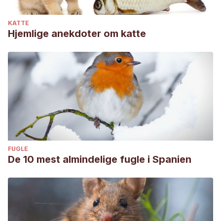
http://www.vetstreet.com/our-pet-experts/how-to-reward-
KATTE
your-dog-without-using-treats
.
Hjemlige anekdoter om katte
FUGLE
De 10 mest almindelige fugle i Spanien