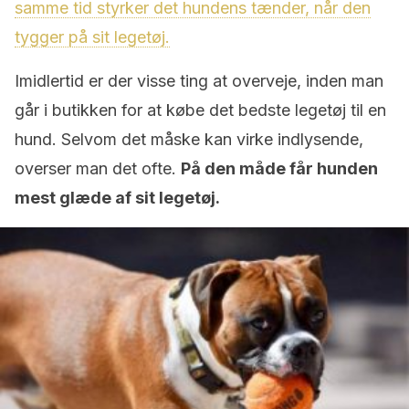
samme tid styrker det hundens tænder, når den
tygger på sit legetøj.
Imidlertid er der visse ting at overveje, inden man
går i butikken for at købe det bedste legetøj til en
hund. Selvom det måske kan virke indlysende,
overser man det ofte.
På den måde får hunden
mest glæde af sit legetøj.