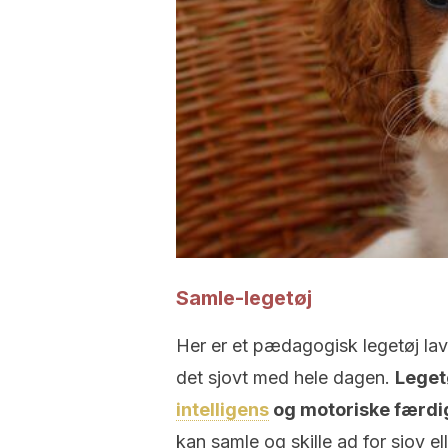
Samle-legetøj
Her er et pædagogisk legetøj la
det sjovt med hele dagen.
Leget
intelligens
og motoriske færdi
kan samle og skille ad for sjov el