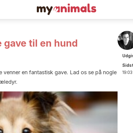
 gave til en hund
Udgi
Sids
te venner en fantastisk gave. Lad os se på nogle
19:03
kæledyr.