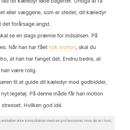
 lad dit kæledyr løbe bagefter. Undgå at få
ftet eller væggene, som er steder, dit kæledyr
l det forårsage angst.
kal se en slags præmie for indsatsen. På
s. Når han har fået
nok motion
, skal du
tro, at han har fanget det. Endnu bedre, at
 han være rolig.
eren til at guide dit kæledyr mod godbidder,
t nyt legetøj. På denne måde får han motion
 stresset. Hvilken god idé.
erstatter ikke konsultation med en professionel. Hvis du er i tvivl,