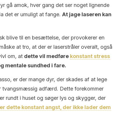
yr gå amok, hver gang det ser noget lignende
da det er umuligt at fange.
At jage laseren kan
sk blive til en besættelse, der provokerer en
ke at tro, at der er laserstråler overalt, også
vivl om, at
dette vil medføre
konstant stress
og mentale sundhed i fare.
so, er der mange dyr, der skades af at lege
e er tvangsmæssig adfærd. Dette forekommer
r rundt i huset og søger lys og skygger, der
er dette konstant angst, der ikke lader dem