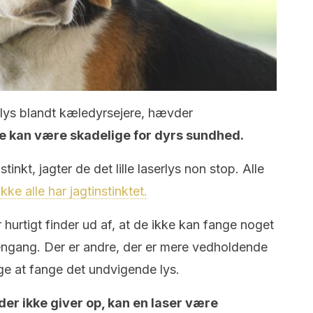
serlys blandt kæledyrsejere, hævder
e kan være skadelige for dyrs sundhed.
inkt, jagter de det lille laserlys non stop. Alle
ikke alle har jagtinstinktet.
hurtigt finder ud af, at de ikke kan fange noget
 engang. Der er andre, der er mere vedholdende
ge at fange det undvigende lys.
der ikke giver op, kan en laser være