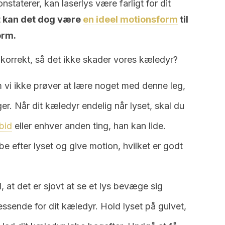
staterer, kan laserlys være farligt for dit
t kan det dog være
en ideel motionsform
til
orm.
 korrekt, så det ikke skader vores kæledyr?
vi ikke prøver at lære noget med denne leg,
r. Når dit kæledyr endelig når lyset, skal du
bid
eller enhver anden ting, han kan lide.
øbe efter lyset og give motion, hvilket er godt
, at det er sjovt at se et lys bevæge sig
ssende for dit kæledyr. Hold lyset på gulvet,