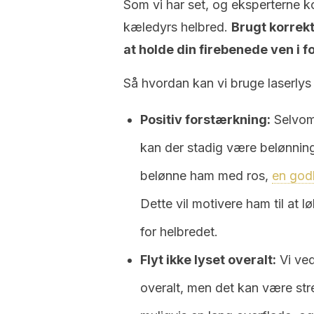
Som vi har set, og eksperterne kon
kæledyrs helbred.
Brugt korrek
at holde din firebenede ven i f
Så hvordan kan vi bruge laserlys
Positiv forstærkning:
Selvom 
kan der stadig være belønninge
belønne ham med ros,
en god
Dette vil motivere ham til at l
for helbredet.
Flyt ikke lyset overalt:
Vi ved
overalt, men det kan være stre