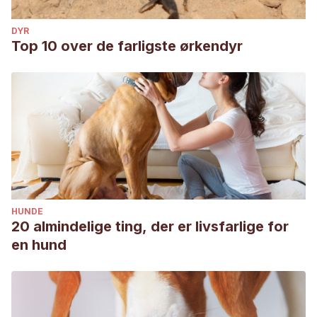
DYR
Top 10 over de farligste ørkendyr
HUNDE
20 almindelige ting, der er livsfarlige for
en hund