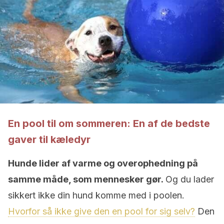
En pool til om sommeren: En af de bedste
gaver til kæledyr
Hunde lider af varme og overophedning på
samme måde, som mennesker gør.
Og du lader
sikkert ikke din hund komme med i poolen.
Hvorfor så ikke give den en pool for sig selv?
Den