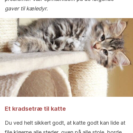
gaver til kæledyr.
Et kradsetræ til katte
Du ved helt sikkert godt, at katte godt kan lide at
file kløerne alle steder, oven på alle stole, borde