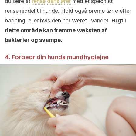
du lære at
rense dens ører
med et specifikt
rensemiddel til hunde. Hold også ørerne tørre efter
badning, eller hvis den har været i vandet.
Fugt i
dette område kan fremme væksten af
bakterier og svampe.
4. Forbedr din hunds mundhygiejne