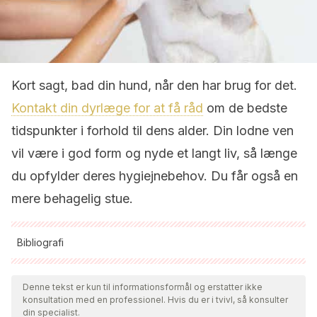
Kort sagt, bad din hund, når den har brug for det.
Kontakt din dyrlæge for at få råd
om de bedste
tidspunkter i forhold til dens alder. Din lodne ven
vil være i god form og nyde et langt liv, så længe
du opfylder deres hygiejnebehov. Du får også en
mere behagelig stue.
Bibliografi
Alle citerede kilder blev grundigt gennemgået af vores team
for at sikre deres kvalitet, pålidelighed, aktualitet og validitet.
Denne tekst er kun til informationsformål og erstatter ikke
konsultation med en professionel. Hvis du er i tvivl, så konsulter
Bibliografien i denne artikel blev betragtet som pålidelig og af
din specialist.