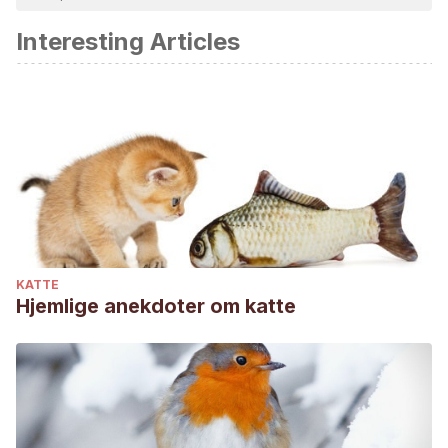
akademisk eller videnskabelig nøjagtighed.
Interesting Articles
Fiechter, R., Deplazes, P., & Schnyder, M. (2012). Control of
Giardia infections with ronidazole and intensive hygiene
management in a dog kennel.
Veterinary
parasitology
,
187
(1-2), 93-98.
Westgarth, C., Pinchbeck, G. L., Bradshaw, J. W., Dawson,
S., Gaskell, R. M., & Christley, R. M. (2008). Dog‐human and
dog‐dog interactions of 260 dog‐owning households in a
community in Cheshire. Veterinary Record, 162(14), 436-
442.
KATTE
Hjemlige anekdoter om katte