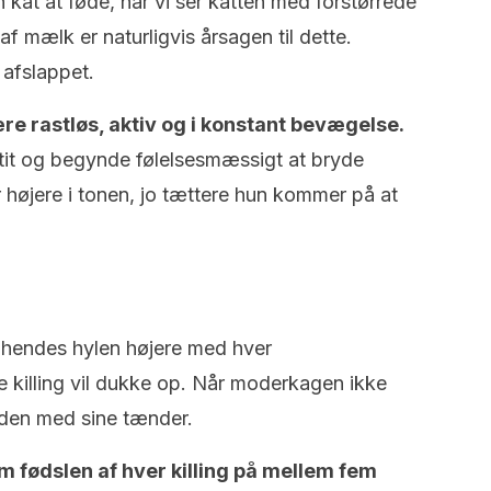
n kat at føde, når vi ser katten med forstørrede
af mælk er naturligvis årsagen til dette.
 afslappet.
ære rastløs, aktiv og i konstant bevægelse.
etit og begynde følelsesmæssigt at bryde
 højere i tonen, jo tættere hun kommer på at
r hendes hylen højere med hver
 killing vil dukke op. Når moderkagen ikke
n den med sine tænder.
 fødslen af ​​hver killing på mellem fem