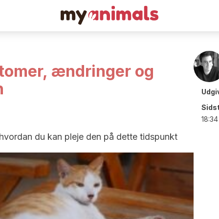
tomer, ændringer og
n
Udgi
Sids
18:34
 hvordan du kan pleje den på dette tidspunkt