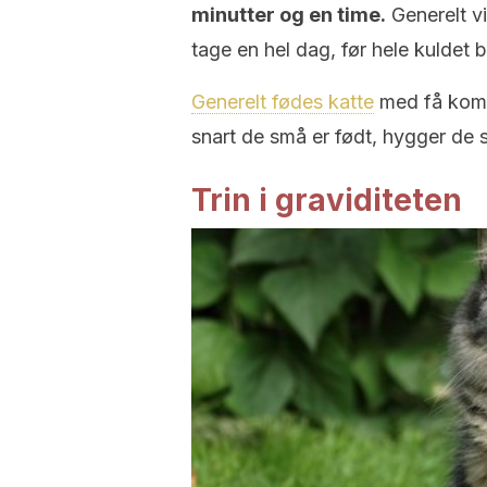
minutter og en time.
Generelt vi
tage en hel dag, før hele kuldet b
Generelt fødes katte
med få komp
snart de små er født, hygger de 
Trin i graviditeten