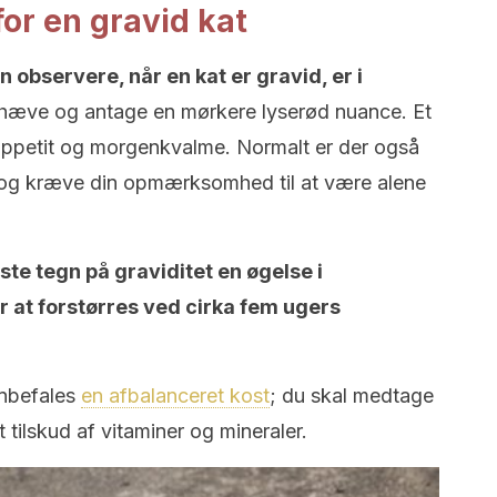
or en gravid kat
 observere, når en kat er gravid, er i
hæve og antage en mørkere lyserød nuance. Et
appetit og morgenkvalme. Normalt er der også
e og kræve din opmærksomhed til at være alene
gste tegn på graviditet en øgelse i
at forstørres ved cirka fem ugers
anbefales
en afbalanceret kost
; du skal medtage
tilskud af vitaminer og mineraler.