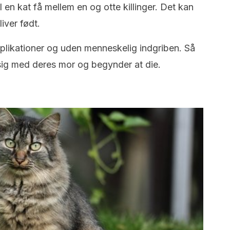
l en kat få mellem en og otte killinger. Det kan
liver født.
likationer og uden menneskelig indgriben. Så
sig med deres mor og begynder at die.