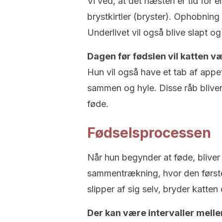
Vi ved, at det næsten er tid for e
brystkirtler (bryster). Ophobning 
Underlivet vil også blive slapt og
Dagen før fødslen vil katten v
Hun vil også have et tab af app
sammen og hyle. Disse råb bliver
føde.
Fødselsprocessen
Når hun begynder at føde, blive
sammentrækning, hvor den første
slipper af sig selv, bryder katte
Der kan være intervaller mellem