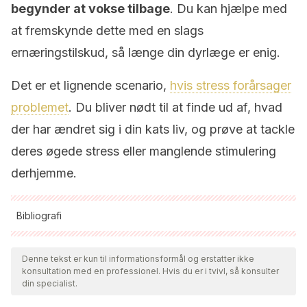
begynder at vokse tilbage
. Du kan hjælpe med
at fremskynde dette med en slags
ernæringstilskud, så længe din dyrlæge er enig.
Det er et lignende scenario,
hvis stress forårsager
problemet
. Du bliver nødt til at finde ud af, hvad
der har ændret sig i din kats liv, og prøve at tackle
deres øgede stress eller manglende stimulering
derhjemme.
Bibliografi
Alle citerede kilder blev grundigt gennemgået af vores team
for at sikre deres kvalitet, pålidelighed, aktualitet og validitet.
Denne tekst er kun til informationsformål og erstatter ikke
konsultation med en professionel. Hvis du er i tvivl, så konsulter
Bibliografien i denne artikel blev betragtet som pålidelig og af
din specialist.
akademisk eller videnskabelig nøjagtighed.