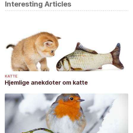
Interesting Articles
LOWELL, A.Atlas de Dermatología en Pequeños Animales.
Buenos Ai-res, Intermedica, 2008.
Affinity-petcare. Leishmaniasis en gatos. Síntomas,
diagnóstico y tratamiento.
Affinity-petcare. Dermatitis en gatos: Dermatitis miliar felina,
posibles causas.
KATTE
Hjemlige anekdoter om katte