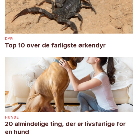
DYR
Top 10 over de farligste ørkendyr
HUNDE
20 almindelige ting, der er livsfarlige for
en hund