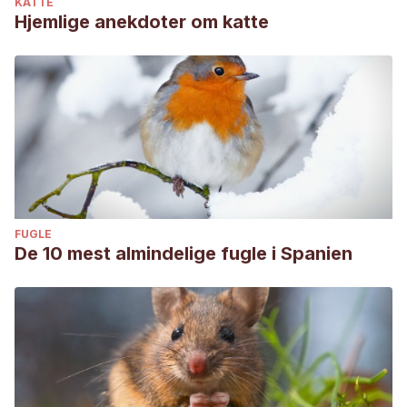
KATTE
caso clínico de ictericia hemolítica en un felino doméstico.
Hjemlige anekdoter om katte
(Tesina de grado, UNCPBA).
FUGLE
De 10 mest almindelige fugle i Spanien