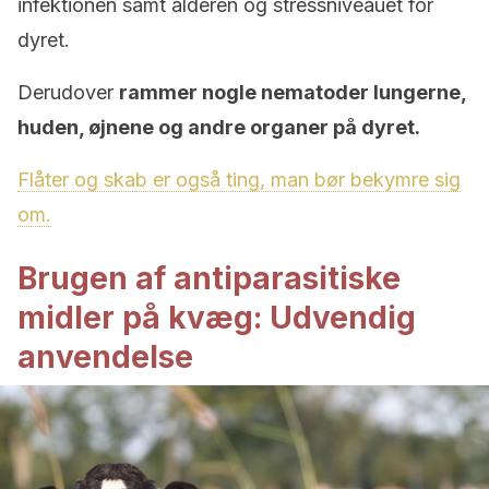
infektionen samt alderen og stressniveauet for
dyret.
Derudover
rammer nogle nematoder lungerne,
huden, øjnene og andre organer på dyret.
Flåter og skab er også ting, man bør bekymre sig
om.
Brugen af antiparasitiske
midler på kvæg: Udvendig
anvendelse