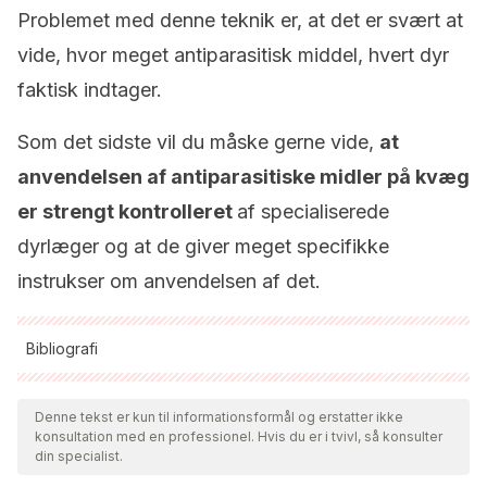
Problemet med denne teknik er, at det er svært at
vide, hvor meget antiparasitisk middel, hvert dyr
faktisk indtager.
Som det sidste vil du måske gerne vide,
at
anvendelsen af antiparasitiske midler på kvæg
er strengt kontrolleret
af specialiserede
dyrlæger og at de giver meget specifikke
instrukser om anvendelsen af det.
Bibliografi
Alle citerede kilder blev grundigt gennemgået af vores team
for at sikre deres kvalitet, pålidelighed, aktualitet og validitet.
Denne tekst er kun til informationsformål og erstatter ikke
konsultation med en professionel. Hvis du er i tvivl, så konsulter
Bibliografien i denne artikel blev betragtet som pålidelig og af
din specialist.
akademisk eller videnskabelig nøjagtighed.