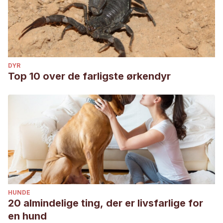
DYR
Top 10 over de farligste ørkendyr
HUNDE
20 almindelige ting, der er livsfarlige for
en hund