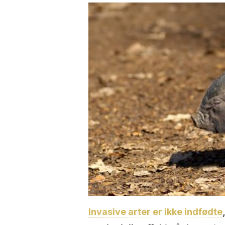
Invasive arter er ikke indfødte