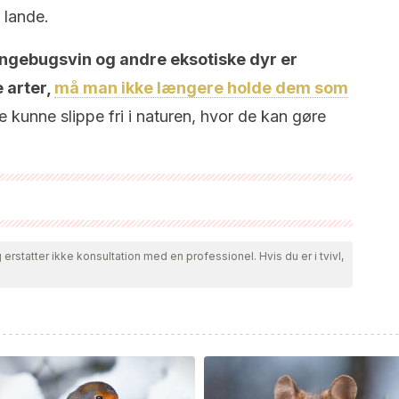
 lande.
ngebugsvin og andre eksotiske dyr er
 arter,
må man ikke længere holde dem som
 kunne slippe fri i naturen, hvor de kan gøre
gået af vores team for at sikre deres kvalitet, pålidelighed,
nne artikel blev betragtet som pålidelig og af akademisk eller
erstatter ikke konsultation med en professionel. Hvis du er i tvivl,
014). El cerdo vietnamita: un nuevo caso de mascotas