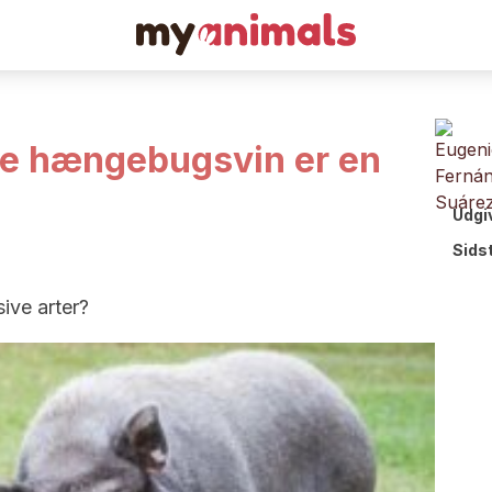
ke hængebugsvin er en
Udgi
Sids
sive arter?