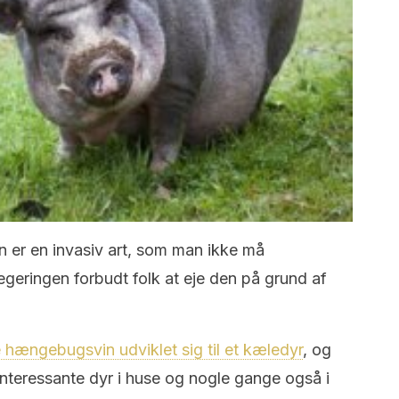
er en invasiv art, som man ikke må
egeringen forbudt folk at eje den på grund af
hængebugsvin udviklet sig til et kæledyr
, og
e interessante dyr i huse og nogle gange også i