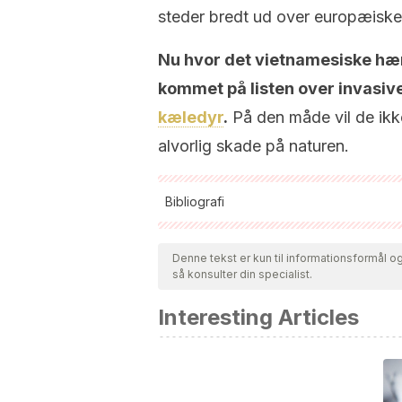
steder bredt ud over europæiske
Nu hvor det vietnamesiske hæ
kommet på listen over invasive
kæledyr
.
På den måde vil de ikke
alvorlig skade på naturen.
Bibliografi
Alle citerede kilder blev grundigt gennem
aktualitet og validitet. Bibliografien i de
Denne tekst er kun til informationsformål og 
så konsulter din specialist.
videnskabelig nøjagtighed.
Delibes-Mateos, M., & Delibes, A. (2
Interesting Articles
asilvestradas.