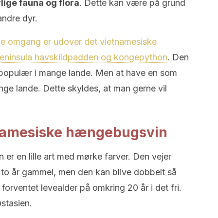
lige fauna og flora
. Dette kan være på grund
andre dyr.
nne omgang er udover det vietnamesiske
eninsula havskildpadden og kongepython
. Den
så populær i mange lande. Men at have en som
nge lande. Dette skyldes, at man gerne vil
namesiske hængebugsvin
r en lille art med mørke farver. Den vejer
 to år gammel, men den kan blive dobbelt så
 forventet levealder på omkring 20 år i det fri.
stasien.