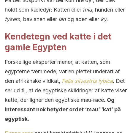
På det tidspunkt var der kun fire dyr, der blev
holdt som kæledyr: Katten eller
miu
, hunden eller
tysem
, bavianen eller
ian
og aben eller
ky
.
Kendetegn ved katte i det
gamle Egypten
Forskellige eksperter mener, at katten, som
egypterne tæmmede, var en plettet underart af
den afrikanske vildkat,
Felis silvestris lybica
. Det
ser ud til, at de egyptiske skildringer af katte viser
katte, der ligner den egyptiske mau-race.
Og
interessant nok betyder ordet ‘mau’ ‘kat’ på
egyptisk.