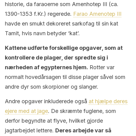
historie, da faraoerne som Amenhotep III (ca.
1390-1353 f.Kr.) regerede.
Farao Amenotep III
havde en smukt dekoreret sarkofag til sin kat
Tamit, hvis navn betyder ‘kat’.
Kattene udførte forskellige opgaver, som at
kontrollere de plager, der spredte sig i
nærheden af ​​egypternes hjem.
Rotter var
normalt hovedårsagen til disse plager såvel som
andre dyr som skorpioner og slanger.
Andre opgaver inkluderede også
at hjælpe deres
ejere med at jage
. De skræmte fuglene, som
derfor begyndte at flyve, hvilket gjorde
jagtarbejdet lettere.
Deres arbejde var så