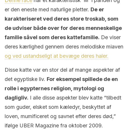
Denne race
har et karakteristisk ‘M’ i panden og
er den eneste med naturlige pletter.
De er
karakteriseret ved deres store troskab, som
de udviser både over for deres menneskelige
familie såvel som deres kattefamilie.
De viser
deres kærlighed gennem deres melodiske miaven
og ved ustandseligt at bevæge deres haler.
Disse katte var en stor del af mange aspekter af
det egyptiske liv.
For eksempel spillede de en
rolle i egypternes religion, mytologi og
dagligliv.
I alle disse aspekter blev katte “tilbedt
som guder, elsket som kæledyr, beskyttet af
loven, mumificeret og savnet efter deres død,”
ifølge UBER Magazine fra oktober 2009.