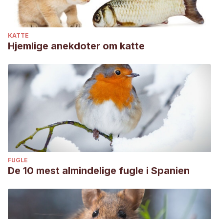
Book of Coming Forth by Day: El Pairo De Ani, Del Museo
Britanico
. Editorial Kier. Online:
KATTE
[https://books.google.es/books?
Hjemlige anekdoter om katte
id=YNBZwLticRQC&printsec=frontcover&dq=gatos+y+diosa
AKHZcJD7kQ6AEIKDAA#v=onepage&q=bast&f=false]
Eason, C. (2009).
Nuevos Misterios del Antiguo Egipto
.
Ediciones Robinbook. Online:
[https://books.google.es/books?id=A-
Kw5pRpvScC&pg=PA161&dq=los+gatos+en+el+antiguo+eg
Metz, G. (2011).
Razas de gatos
. Editorial HISPANO
EUROPEA. Online: [https://books.google.es/books?
FUGLE
id=KxcFJUsjyMIC&pg=PA54&dq=mau+egipcio&hl=es&sa=
De 10 mest almindelige fugle i Spanien