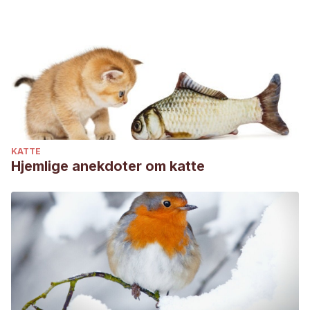
Developing an effective community conservation program
for cotton‐top tamarins (Saguinus oedipus) in
Colombia.
American Journal of Primatology
,
72
(5), 379-
390.
KATTE
Hjemlige anekdoter om katte