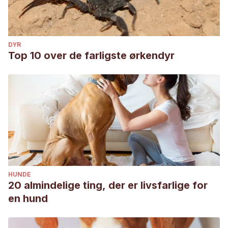
DYR
Top 10 over de farligste ørkendyr
HUNDE
20 almindelige ting, der er livsfarlige for
en hund