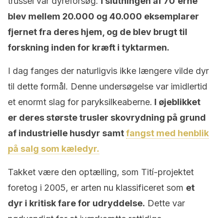
trussel var dyreforsøg.
I slutningen af ​​70’erne
blev mellem 20.000 og 40.000 eksemplarer
fjernet fra deres hjem, og de blev brugt til
forskning inden for kræft i tyktarmen.
I dag fanges der naturligvis ikke længere vilde dyr
til dette formål. Denne undersøgelse var imidlertid
et enormt slag for paryksilkeaberne.
I øjeblikket
er deres største trusler skovrydning på grund
af industrielle husdyr samt
fangst med henblik
på salg som kæledyr.
Takket være den optælling, som Tití-projektet
foretog i 2005, er arten nu klassificeret som
et
dyr i kritisk fare for udryddelse.
Dette var