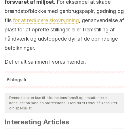
forsvaret af miljøet.
For eksempel at skabe
brændstofblokke med genbrugspapir, gødning og
flis
for at reducere skovrydning
, genanvendelse af
plast for at oprette stillinger eller fremstilling af
håndværk og udstoppede dyr af de oprindelige
befolkninger.
Det er alt sammen i vores hænder.
Bibliografi
Alle citerede kilder blev grundigt gennemgået af vores team
for at sikre deres kvalitet, pålidelighed, aktualitet og validitet.
Denne tekst er kun til informationsformål og erstatter ikke
konsultation med en professionel. Hvis du er i tvivl, så konsulter
Bibliografien i denne artikel blev betragtet som pålidelig og af
din specialist.
akademisk eller videnskabelig nøjagtighed.
Interesting Articles
Savage, A., Guillen, R., Lamilla, I., & Soto, L. (2010).