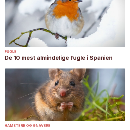
content/uploads/2016/05/Cap-12-Nutricion-y-cuidados-
intensivos-en-el-gato.pdf
FUGLE
De 10 mest almindelige fugle i Spanien
HAMSTERE OG GNAVERE