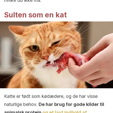
hvilke du ikke må.
Sulten som en kat
Katte er født som kødædere, og de har visse
naturlige behov.
De har brug for gode kilder til
animalsk protein
og et lavt indhold af