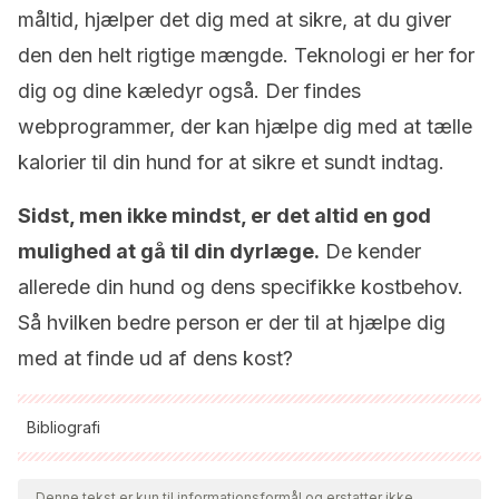
måltid, hjælper det dig med at sikre, at du giver
den den helt rigtige mængde. Teknologi er her for
dig og dine kæledyr også. Der findes
webprogrammer, der kan hjælpe dig med at tælle
kalorier til din hund for at sikre et sundt indtag.
Sidst, men ikke mindst, er det altid en god
mulighed at gå til din dyrlæge.
De kender
allerede din hund og dens specifikke kostbehov.
Så hvilken bedre person er der til at hjælpe dig
med at finde ud af dens kost?
Bibliografi
Alle citerede kilder blev grundigt gennemgået af vores team
for at sikre deres kvalitet, pålidelighed, aktualitet og validitet.
Denne tekst er kun til informationsformål og erstatter ikke