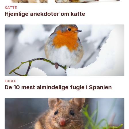
of the Royal Society Interface
, 5(21), 457-464.
KATTE
https://www.ncbi.nlm.nih.gov/pmc/articles/PMC2607392/
Hjemlige anekdoter om katte
FUGLE
De 10 mest almindelige fugle i Spanien