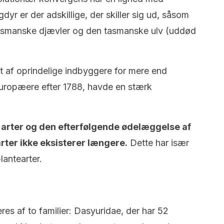
dyr er der adskillige, der skiller sig ud, såsom
asmanske djævler og den tasmanske ulv (uddød
rst af oprindelige indbyggere for mere end
europæere efter 1788, havde en stærk
e arter og den efterfølgende ødelæggelse af
arter ikke eksisterer længere.
Dette har især
lantearter.
 af to familier: Dasyuridae, der har 52