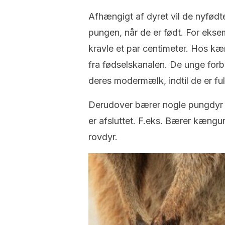
Afhængigt af dyret vil de nyfødt
pungen, når de er født. For eks
kravle et par centimeter. Hos 
fra fødselskanalen. De unge forbl
deres modermælk, indtil de er ful
Derudover bærer nogle pungdyr d
er afsluttet. F.eks. Bærer kæng
rovdyr.