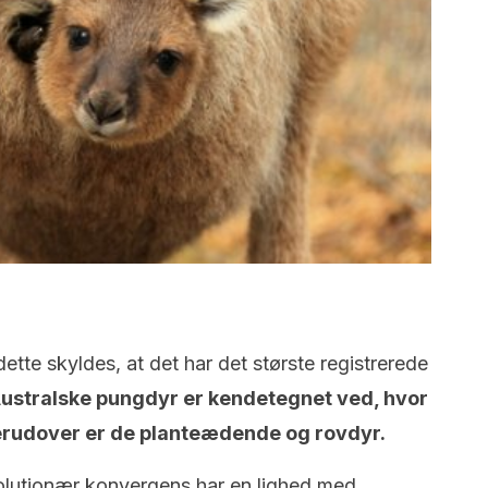
ette skyldes, at det har det største registrerede
ustralske pungdyr er kendetegnet ved, hvor
Derudover er de planteædende og rovdyr.
olutionær konvergens har en lighed med