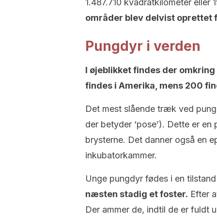
1.487.710 kvadratkilometer eller
områder blev delvist oprettet 
Pungdyr i verden
I øjeblikket findes der omkring
findes i Amerika, mens 200 fin
Det mest slående træk ved pungd
der betyder ‘pose’). Dette er en
brysterne. Det danner også en e
inkubatorkammer.
Unge pungdyr fødes i en tilstand
næsten stadig et foster.
Efter a
Der ammer de, indtil de er fuldt u