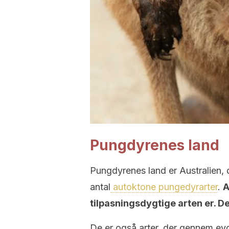
Pungdyrenes land
Pungdyrenes land er Australien, d
antal
autoktone pungedyrarter
.
A
tilpasningsdygtige arten er. 
De er også arter, der gennem ev