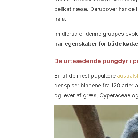
delikat næse. Derudover har de l
hale.
Imidlertid er denne gruppes evol
har egenskaber for både kød
De urteædende pungdyr i p
En af de mest populære
austral
der spiser bladene fra 120 arter
og lever af græs, Cyperaceae og 