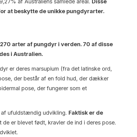
 19,27% af Australiens samlede areal.
Disse
for at beskytte de unikke pungdyrarter.
 270 arter af pungdyr i verden. 70 af disse
des i Australien.
yr er deres marsupium (fra det latinske ord,
 pose, der består af en fold hud, der dækker
pidermal pose, der fungerer som et
 af ufuldstændig udvikling.
Faktisk er de
t de er blevet født, kravler de ind i deres pose.
dviklet.