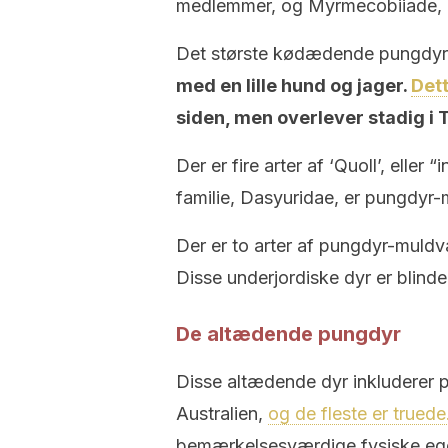
medlemmer, og Myrmecobiiade, 
Det største kødædende pungdyr
med en lille hund og jager.
Det
siden, men overlever stadig i
Der er fire arter af ‘Quoll’, eller 
familie, Dasyuridae, er pungdyr-
Der er to arter af pungdyr-muldv
Disse underjordiske dyr er blin
De altædende pungdyr
Disse altædende dyr inkluderer p
Australien,
og de fleste er truede
bemærkelsesværdige fysiske egen