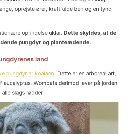
ange, oprejste ører, kraftfulde ben og en tynd
utionære oprindelse uklar.
Dette skyldes, at de
ædende pungdyr og planteædende.
ungdyrenes land
ske pungdyr er koalaen
. Dette er en arboreal art,
 af eucalyptus. Wombats derimod lever på jorden
alle slags rødder.