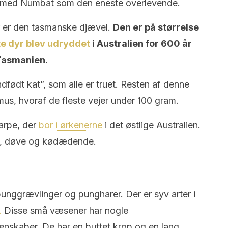
med Numbat som den eneste overlevende.
 er den tasmanske djævel.
Den er på størrelse
te dyr blev udryddet
i Australien for 600 år
 Tasmanien.
“indfødt kat”, som alle er truet. Resten af ​​denne
mus, hvoraf de fleste vejer under 100 gram.
arpe, der
bor i ørkenerne
i det østlige Australien.
de, døve og kødædende.
unggrævlinger og pungharer. Der er syv arter i
.
Disse små væsener har nogle
skaber. De har en buttet krop og en lang,