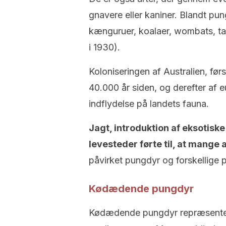
gnavere eller kaniner. Blandt pung
kænguruer, koalaer, wombats, t
i 1930).
Koloniseringen af ​​Australien, fø
40.000 år siden, og derefter af 
indflydelse på landets fauna.
Jagt, introduktion af eksotisk
levesteder førte til, at mange 
påvirket pungdyr og forskellige p
Kødædende pungdyr
Kødædende pungdyr repræsenteres