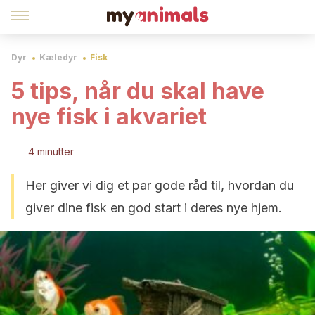
Dyr
Kæledyr
Fisk
5 tips, når du skal have
nye fisk i akvariet
4 minutter
Her giver vi dig et par gode råd til, hvordan du
giver dine fisk en god start i deres nye hjem.