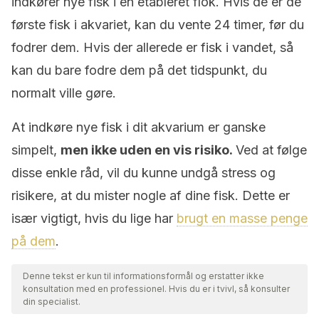
indkører nye fisk i en etableret flok. Hvis de er de
første fisk i akvariet, kan du vente 24 timer, før du
fodrer dem. Hvis der allerede er fisk i vandet, så
kan du bare fodre dem på det tidspunkt, du
normalt ville gøre.
At indkøre nye fisk i dit akvarium er ganske
simpelt,
men ikke uden en vis risiko.
Ved at følge
disse enkle råd, vil du kunne undgå stress og
risikere, at du mister nogle af dine fisk. Dette er
især vigtigt, hvis du lige har
brugt en masse penge
på dem
.
Denne tekst er kun til informationsformål og erstatter ikke
konsultation med en professionel. Hvis du er i tvivl, så konsulter
din specialist.