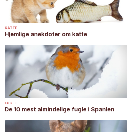
https://doi.org/10.1038/onc.2009.350
Belov, K. (2012). Contagious cancer: Lessons from the devil
and the dog.
BioEssays
.
KATTE
https://doi.org/10.1002/bies.201100161
Hjemlige anekdoter om katte
FUGLE
De 10 mest almindelige fugle i Spanien