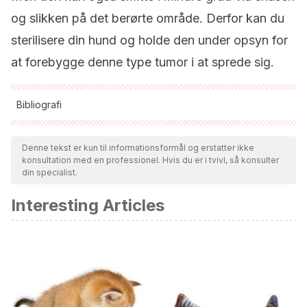
og slikken på det berørte område. Derfor kan du
sterilisere din hund og holde den under opsyn for
at forebygge denne type tumor i at sprede sig.
Bibliografi
Alle citerede kilder blev grundigt gennemgået af vores team
for at sikre deres kvalitet, pålidelighed, aktualitet og validitet.
Denne tekst er kun til informationsformål og erstatter ikke
konsultation med en professionel. Hvis du er i tvivl, så konsulter
Bibliografien i denne artikel blev betragtet som pålidelig og af
din specialist.
akademisk eller videnskabelig nøjagtighed.
Interesting Articles
Park, M. S., Kim, Y., Kang, M. S., Oh, S. Y., Cho, D. Y., Shin, N.
S., & Kim, D. Y. (2006). Disseminated transmissible venereal
tumor in a dog.
Journal of Veterinary Diagnostic
Investigation
.
https://doi.org/10.1177/104063870601800123
Murchison, E. P. (2008). Clonally transmissible cancers in
dogs and Tasmanian devils.
Oncogene
.