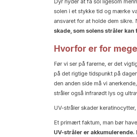
Dyr nyder at få sol ligesom men
solen i et stykke tid og mærke va
ansvaret for at holde dem sikre. N
skade, som solens stråler kan 
Hvorfor er for mege
Før vi ser på farerne, er det vig
på det rigtige tidspunkt på dage
den anden side må vi anerkende, 
stråler også infrarødt lys og ultr
UV-stråler skader keratinocytter,
Et primært faktum, man bør have
UV-stråler er akkumulerende.