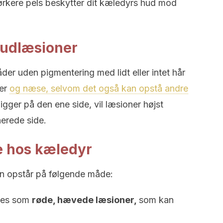
 mørkere pels beskytter dit kæledyrs hud mod
hudlæsioner
r uden pigmentering med lidt eller intet hår
rer
og næse, selvom det også kan opstå andre
igger på den ene side, vil læsioner højst
erede side.
e hos kæledyr
n opstår på følgende måde:
 ses som
røde, hævede læsioner,
som kan