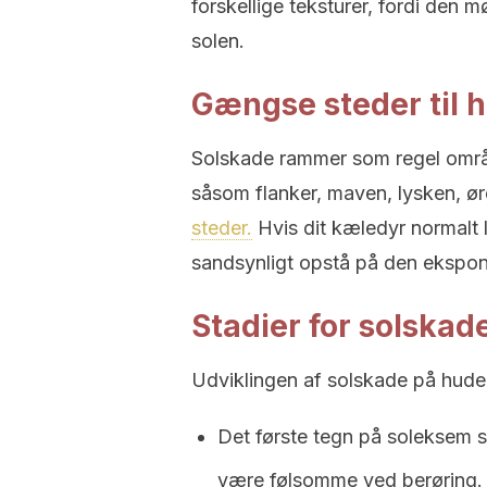
forskellige teksturer, fordi den
solen.
Gængse steder til 
Solskade rammer som regel område
såsom flanker, maven, lysken, ø
steder.
Hvis dit kæledyr normalt l
sandsynligt opstå på den ekspon
Stadier for solskad
Udviklingen af solskade på hude
Det første tegn på soleksem
være følsomme ved berøring.