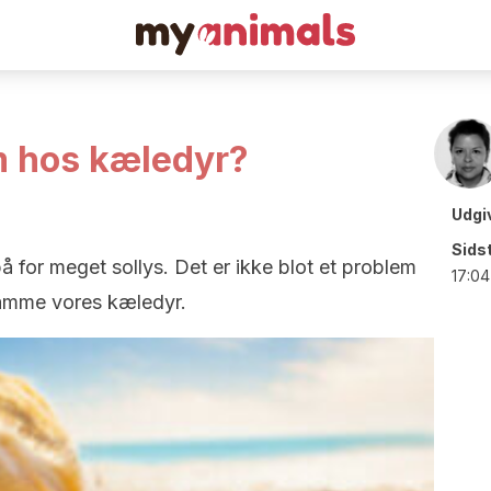
m hos kæledyr?
Udgi
Sids
 for meget sollys. Det er ikke blot et problem
17:04
amme vores kæledyr.