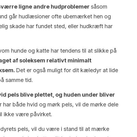
sværre ligne andre hudproblemer
såsom
grund går hudlæsioner ofte ubemærket hen og
elig skade har fundet sted, eller hudkræft har
vom hunde og katte har tendens til at slikke på
saget af soleksem relativt minimalt
eksem.
Det er også muligt for dit kæledyr at lide
på samme tid.
vid pels blive plettet, og huden under bliver
r har både hvid og mørk pels, vil de mørke dele
l ikke være påvirket.
yrets pels, vil du være i stand til at mærke