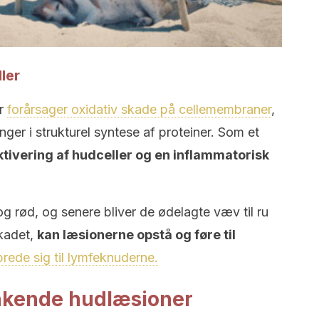
ler
er
forårsager oxidativ skade på cellemembraner
,
r i strukturel syntese af proteiner. Som et
ktivering af hudceller og en inflammatorisk
 og rød, og senere bliver de ødelagte væv til ru
skadet,
kan læsionerne opstå og føre til
rede sig til lymfeknuderne.
kende hudlæsioner