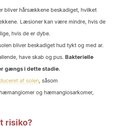
r bliver hårsækkene beskadiget, hvilket
sækkene. Læsioner kan være mindre, hvis de
rlige, hvis de er dybe.
olen bliver beskadiget hud tykt og med ar.
allende, have skab og pus.
Bakterielle
er gængs i dette stadie.
duceret af solen
, såsom
ne hæmangiomer og hæmangiosarkomer,
t risiko?