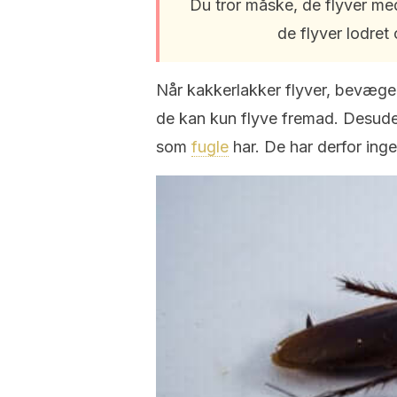
Du tror måske, de flyver med
de flyver lodret
Når kakkerlakker flyver, bevæger 
de kan kun flyve fremad. Desuden 
som
fugle
har. De har derfor ingen