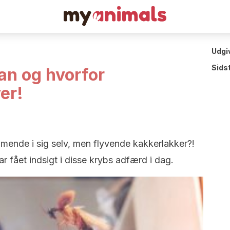
Udgi
Sids
dan og hvorfor
er!
ende i sig selv, men flyvende kakkerlakker?!
r fået indsigt i disse krybs adfærd i dag.