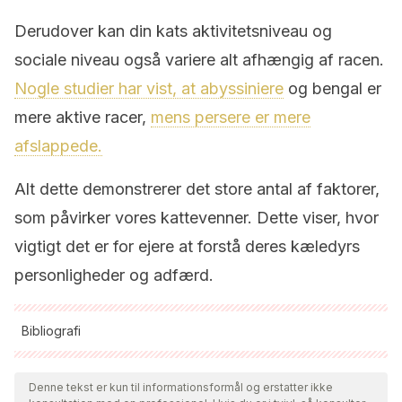
Derudover kan din kats aktivitetsniveau og
sociale niveau også variere alt afhængig af racen.
Nogle studier har vist, at abyssiniere
og bengal er
mere aktive racer,
mens persere er mere
afslappede.
Alt dette demonstrerer det store antal af faktorer,
som påvirker vores kattevenner. Dette viser, hvor
vigtigt det er for ejere at forstå deres kæledyrs
personligheder og adfærd.
Bibliografi
Alle citerede kilder blev grundigt gennemgået af vores team
for at sikre deres kvalitet, pålidelighed, aktualitet og validitet.
Denne tekst er kun til informationsformål og erstatter ikke