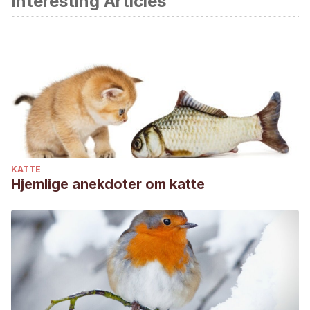
Interesting Articles
Castellanos, I., Clarena, G., Rodríguez, T., Iregui, C., &
Arturo, C. (2005). Estructura histológica normal de la piel
del perro (Estado del arte). Revista de medicina
veterinaria, 1(10), 109-122.
Giraud, E., & Hollin, G. (2016). Care, laboratory beagles and
affective utopia. Theory, Culture & Society, 33(4), 27-49.
Rooney, N., Gaines, S., & Hiby, E. (2009). A practitioner’s
guide to working dog welfare. Journal of Veterinary
Behavior, 4(3), 127-134.
KATTE
Hjemlige anekdoter om katte