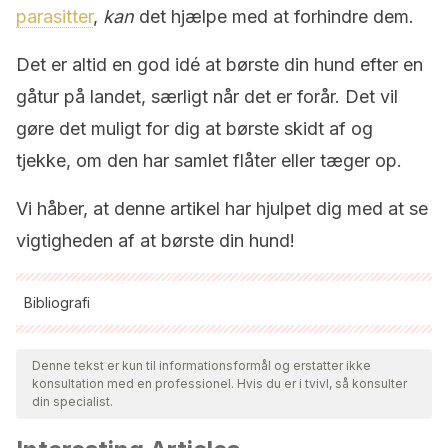
parasitter
,
kan
det hjælpe med at forhindre dem.
Det er altid en god idé at børste din hund efter en
gåtur på landet, særligt når det er forår. Det vil
gøre det muligt for dig at børste skidt af og
tjekke, om den har samlet flåter eller tæger op.
Vi håber, at denne artikel har hjulpet dig med at se
vigtigheden af at børste din hund!
Bibliografi
Alle citerede kilder blev grundigt gennemgået af vores team
for at sikre deres kvalitet, pålidelighed, aktualitet og validitet.
Denne tekst er kun til informationsformål og erstatter ikke
konsultation med en professionel. Hvis du er i tvivl, så konsulter
Bibliografien i denne artikel blev betragtet som pålidelig og af
din specialist.
akademisk eller videnskabelig nøjagtighed.