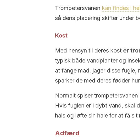
Trompetersvanen
kan findes i h
så dens placering skifter under 
Kost
Med hensyn til deres kost
er tr
typisk både vandplanter og insek
at fange mad, jager disse fugle,
sparker de med deres fødder hurt
Normalt spiser trompetersvanen m
Hvis fuglen er i dybt vand, ska
hals og løfte sin hale for at få si
Adfærd