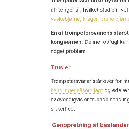
Trompetersvanen er bytte for
afhænger af, hvilket stadie i live
vaskebjørne, krager, brune bjør
En af trompetersvanens største
kongeørnen.
Denne rovfugl kan 
noget problem.
Trusler
Trompetersvaner står over for ma
handlinger såsom jagt
og ødelægg
nødvendigvis er truende handlinge
sikkerhed.
Genopretning af bestanden