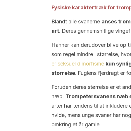
Fysiske karaktertræk for tro
Blandt alle svanerne
anses trom
art.
Deres gennemsnitlige vingefa
Hanner kan derudover blive op ti
som regel mindre i størrelse, hv
er seksuel dimorfisme
kun synli
størrelse.
Fuglens fjerdragt er 
Foruden deres størrelse er et an
næb.
Trompetersvanens næb e
arter har tendens til at inkludere
hvide, mens unge svaner har nogle 
omkring et år gamle.