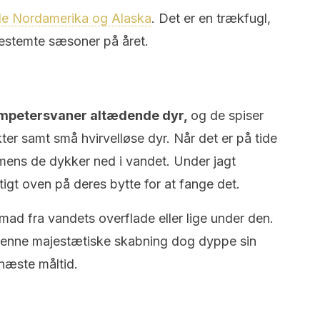
ele Nordamerika og Alaska
. Det er en trækfugl,
bestemte sæsoner på året.
ompetersvaner altædende dyr,
og de spiser
ter samt små hvirvelløse dyr. Når det er på tide
 mens de dykker ned i vandet. Under jagt
igt oven på deres bytte for at fange det.
ad fra vandets overflade eller lige under den.
l denne majestætiske skabning dog dyppe sin
t næste måltid.