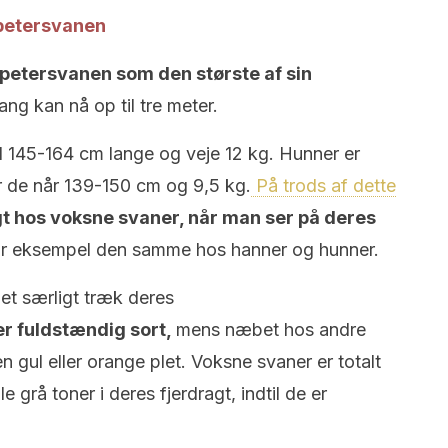
mpetersvanen
petersvanen som den største af sin
ng kan nå op til tre meter.
l 145-164 cm lange og veje 12 kg. Hunner er
or de når 139-150 cm og 9,5 kg.
På trods af dette
gt hos voksne svaner, når man ser på deres
for eksempel den samme hos hanner og hunner.
det særligt træk deres
r fuldstændig sort,
mens næbet hos andre
 en gul eller orange plet. Voksne svaner er totalt
grå toner i deres fjerdragt, indtil de er