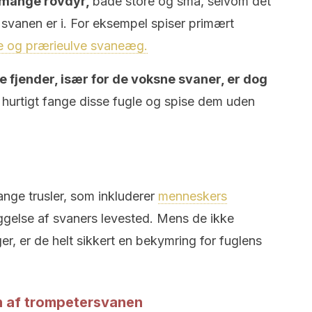
 mange rovdyr,
både store og små, selvom det
t svanen er i. For eksempel spiser primært
ne og prærieulve svaneæg.
 fjender, især for de voksne svaner, er dog
hurtigt fange disse fugle og spise dem uden
nge trusler, som inkluderer
menneskers
else af svaners levested. Mens de ikke
r, er de helt sikkert en bekymring for fuglens
 af trompetersvanen