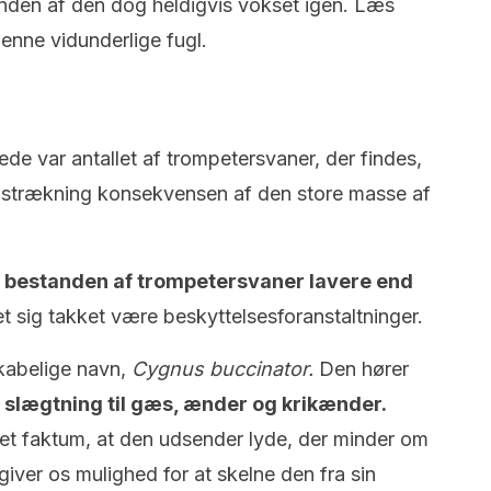
nden af den dog heldigvis vokset igen. Læs
enne vidunderlige fugl.
de var antallet af trompetersvaner, der findes,
 udstrækning konsekvensen af den store masse af
r bestanden af trompetersvaner lavere end
 sig takket være beskyttelsesforanstaltninger.
kabelige navn,
Cygnus buccinator.
Den hører
 slægtning til gæs, ænder og krikænder.
et faktum, at den udsender lyde, der minder om
giver os mulighed for at skelne den fra sin