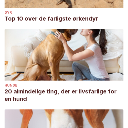
DYR
Top 10 over de farligste ørkendyr
HUNDE
20 almindelige ting, der er livsfarlige for
en hund