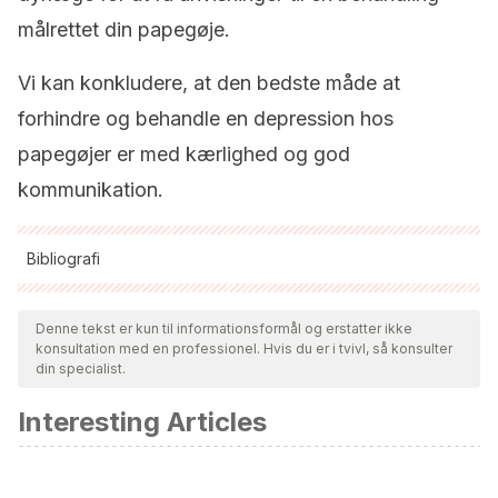
målrettet din papegøje.
Vi kan konkludere, at den bedste måde at
forhindre og behandle en depression hos
papegøjer er med kærlighed og god
kommunikation.
Bibliografi
Alle citerede kilder blev grundigt gennemgået af vores team
for at sikre deres kvalitet, pålidelighed, aktualitet og validitet.
Denne tekst er kun til informationsformål og erstatter ikke
konsultation med en professionel. Hvis du er i tvivl, så konsulter
Bibliografien i denne artikel blev betragtet som pålidelig og af
din specialist.
akademisk eller videnskabelig nøjagtighed.
Interesting Articles
Shivaprasad, H. (2014) Patología de las aves. Una revisión.
Curso de Sanidad Avícola. Recuperado el 25 de marzo de
2022, disponible en: https://www.asav.es/wp-