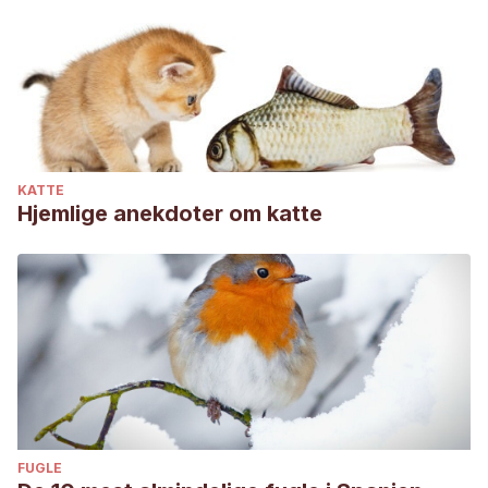
content/uploads/2016/05/3-1-Patologia-de-las-aves-una-
revision-Shivaprasad.pdf
DE LA PEÑA, M. R. (1980). Manual de enfermedades de las
aves. Colmegna.
KATTE
Hjemlige anekdoter om katte
FUGLE